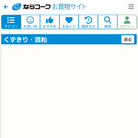
カテゴリ
お買い得
おすすめ
お気入り
履歴注文
検索
ログイン
くずきり・酒粕
戻る
※軽減
冷蔵
※軽減
国産生葛きり180g 若草食品
プチプチ海藻麺90g マロニー
128
148
円
(税込
円)
円
(税込
円)
138
159