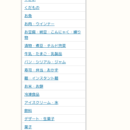
398
円
(税込
くだもの
お魚
店内見学
お肉・ウインナー
お豆腐・納豆・こんにゃく・練り
物
漬物・煮豆・チルド惣菜
牛乳・たまご・乳製品
パン・シリアル・ジャム
寿司・弁当・おかず
麺・インスタント麺
冷蔵
※軽減
お米・お餅
プチにおわなキムチ90
冷凍食品
海漬物
アイスクリーム・氷
188
円
(税込
飲料
デザート・生菓子
店内見学
菓子