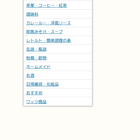
茶葉・コーヒー・紅茶
調味料
カレールー・洋風ソース
即席みそ汁・スープ
レトルト・簡単調理の素
缶詰・瓶詰
粉類・乾物
冷蔵
※軽減
ホームメイド
ちょっと辛いがほん
いキムチ180g
お酒
日用雑貨・化粧品
248
円
(税込
おすすめ
店内見学
ワッツ商品