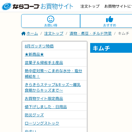
注文トップ
お買物サイトに
お買い得
おすすめ
ホーム
注文トップ
漬物・煮豆・チルド惣菜
キムチ
8月ガッチリ特価
キムチ
★新商品★
盆菓子＆帰省手土産品
熱中症対策～こまめな水分・塩分
補給を！
きらきらステップ&キッズ～離乳
食期からキッズまで～
お買物サイト限定商品
値下げしました・日用品
冷蔵
※軽減
防災グッズ
ご飯がススム3種のキ
ローリングストック
盛合せ260g
やさい