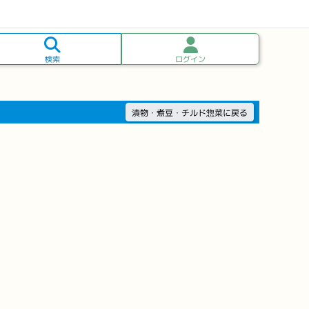
検索
ログイン
漬物・煮豆・チルド惣菜に
戻る
買得
冷蔵
※軽減
冷蔵
※軽減
こくうま 熟うま辛キムチ
プチこくうまキムチ90g 東
300g 東海漬
海漬物