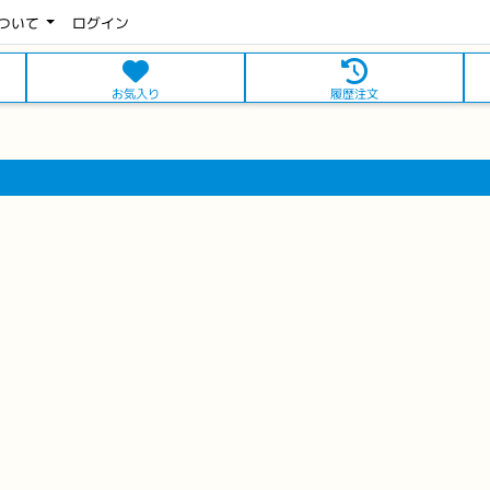
ついて
ログイン
お気入り
履歴注文
買得
冷蔵
※軽減
買得
冷蔵
※軽減
ムチ
ご飯がススムキムチ180g
ご飯がススムキムチ辛口
ピックルス
180g ピックル