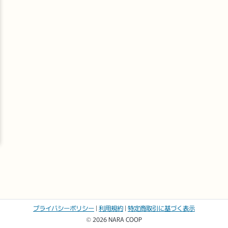
198
128
円
(税込
円)
円
(税込
円)
213
138
店内見学中
店内見学中
プライバシーポリシー
|
利用規約
|
特定商取引に基づく表示
© 2026 NARA COOP