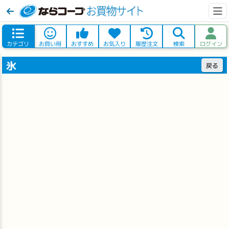
カテゴリ
お買い得
おすすめ
お気入り
履歴注文
検索
ログイン
氷
戻る
冷凍
※軽減
冷凍
※軽減
冷凍
冷凍
大山南麓の氷1.1kg コープ
アクアアイス750 アクアピア
750g